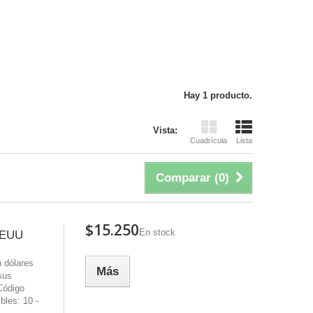
Hay 1 producto.
Vista:
Cuadrícula
Lista
Comparar (
0
)
$15.250
En stock
EEUU
n dólares
Más
sus
Código
bles: 10 -